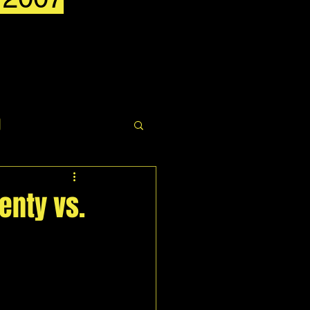
g
enty vs.