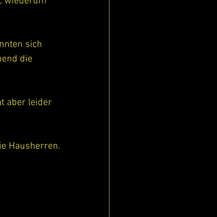
g, wiederum 
nnten sich 
bend die 
 aber leider  
die Hausherren.