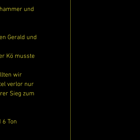
Nöhammer und 
en Gerald und 
ßer Kö musste 
lten wir 
el verlor nur 
arer Sieg zum 
d 6 Ton