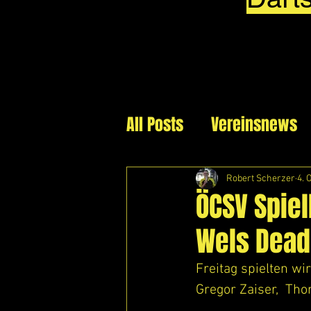
All Posts
Vereinsnews
Robert Scherzer
4. 
ÖCSV Spiel
Wels Dead
Freitag spielten wi
Gregor Zaiser,  Th