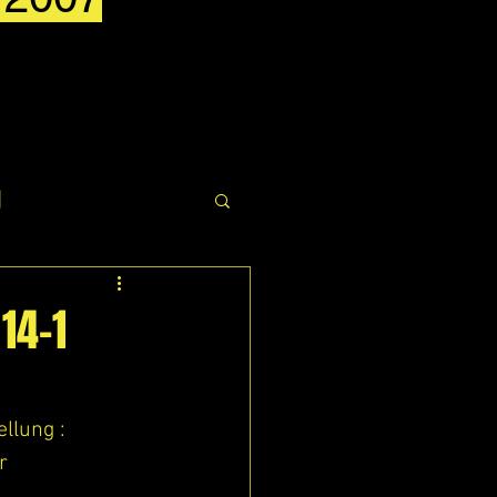
g
14-1
llung :
r