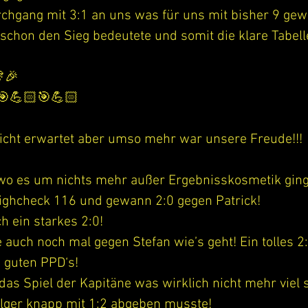
rchgang mit 3:1 an uns was für uns mit bisher 9 ge
 schon den Sieg bedeutete und somit die klare Tabel
🎊🎉
🎯💪🏻🎯💪🏻
nicht erwartet aber umso mehr war unsere Freude!!!
, wo es um nichts mehr außer Ergebnisskosmetik ging
Highcheck 116 und gewann 2:0 gegen Patrick!
h ein starkes 2:0!
 auch noch mal gegen Stefan wie’s geht! Ein tolles 2:
d guten PPD‘s!
 das Spiel der Kapitäne was wirklich nicht mehr viel
lger knapp mit 1:2 abgeben musste!