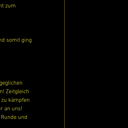
nt zum 
 
nd somit ging 
geglichen 
! Zeitgleich 
) zu kämpfen 
r an uns!
n Runde und 