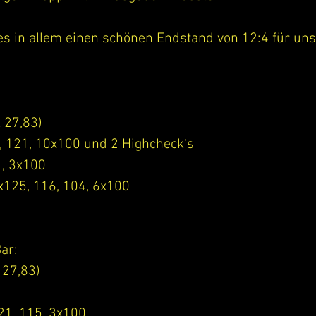
les in allem einen schönen Endstand von 12:4 für u
 27,83)
5, 121, 10x100 und 2 Highcheck‘s
1, 3x100
2x125, 116, 104, 6x100
Bar:
 27,83)
21, 115, 3x100