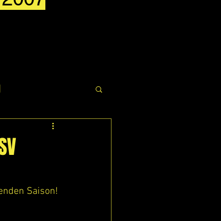
g
DSV
fenden Saison!