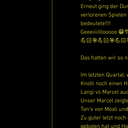
Erneut ging der Du
verlorenen Spielen
bedeutete!!!! 
Geeeiiiilllooooo 😁
💪🏻🎯💪🏻🎯💪🏻
Das hatten wir so 
Im letzten Quartal
Knolli noch einen 
Langi vs Marcel auc
Unser Marcel zeigte
Ton‘s von Moali un
Zu guter letzt noch
geboten hat und Ho