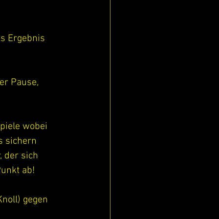
s Ergebnis 
er Pause, 
piele wobei 
s sichern 
 der sich 
Punkt ab!
Knoll) gegen 