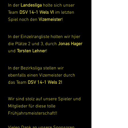
In der 
Landesliga
 holte sich unser 
Team 
DSV 14-1 Wels VI
 im letzten 
Spiel noch den 
Vizemeister
!
In der Einzelrangliste holten wir hjier 
die Plätze 2 und 3, durch 
Jonas Hager
und 
Torsten Lehner
!
In der Bezirksliga stellen wir 
ebenfalls einen Vizemeister durch 
das Team 
DSV 14-1 Wels 2!
Wir sind stolz auf unsere Spieler und 
Mitglieder für diese tolle 
Frühjahrsmeisterschaft!!
Vielen Dank an unsere Sponsoren 