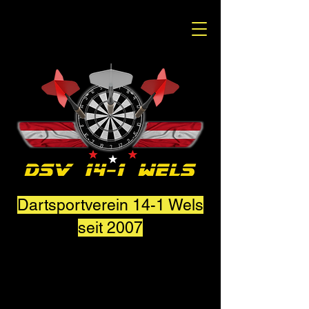
Dartsportverein 14-1 Wels
seit 2007