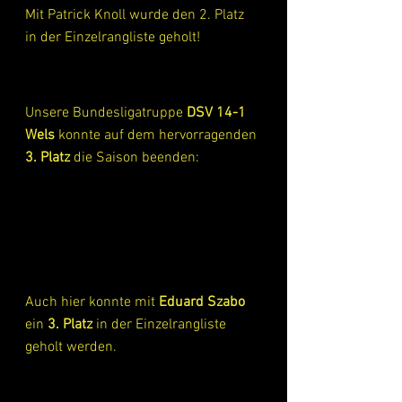
Mit Patrick Knoll wurde den 2. Platz 
in der Einzelrangliste geholt!
Unsere Bundesligatruppe 
DSV 14-1 
Wels
 konnte auf dem hervorragenden 
3. Platz
 die Saison beenden:
Auch hier konnte mit 
Eduard Szabo
ein 
3. Platz
 in der Einzelrangliste 
geholt werden.