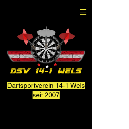
Dartsportverein 14-1 Wels
seit 2007