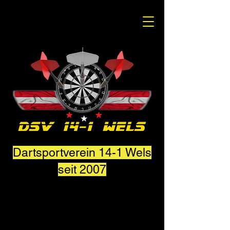
Dartsportverein 14-1 Wels
seit 2007