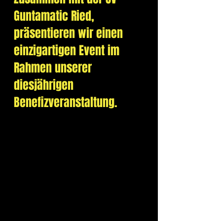
Guntamatic Ried
, 
präsentieren wir einen 
einzigartigen Event im 
Rahmen unserer 
diesjährigen 
Benefizveranstaltung.