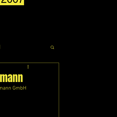
g
chmann
chmann GmbH 