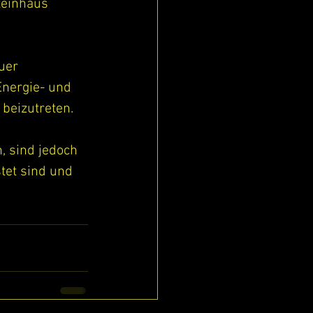
einhaus 
uer 
Energie- und 
 beizutreten.
 sind jedoch 
tet sind und 