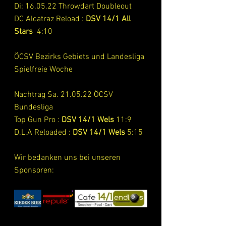
Di: 16.05.22 Throwdart Doubleout
DC Alcatraz Reload :
 DSV 14/1 All 
Stars  
4:10
ÖCSV Bezirks Gebiets und Landesliga
Spielfreie Woche
Nachtrag Sa. 21.05.22 ÖCSV 
Bundesliga 
Top Gun Pro
: 
DSV 14/1 Wels 
11:9
D.L.A Reloaded : 
DSV 14/1 Wels
 5:15
Wir bedanken uns bei unseren 
Sponsoren: