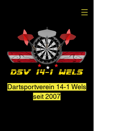
Dartsportverein 14-1 Wels
seit 2007