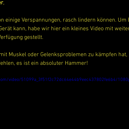
er
,
n einige Verspannungen, rasch lindern können. Um 
erät kann, habe wir hier ein kleines Video mit weite
erfügung gestellt. 
 mit Muskel oder Gelenksproblemen zu kämpfen hat, 
ehlen, es ist ein absoluter Hammer!
ic.com/video/51099a_3f51f2c72dc64e44b9eec437802fe6b4/1080