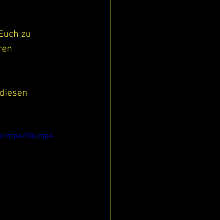
Euch zu 
ren 
diesen 
p/mp4/file.mp4