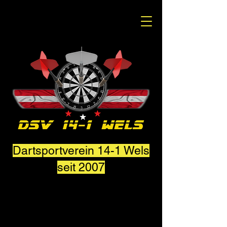
Dartsportverein 14-1 Wels
seit 2007