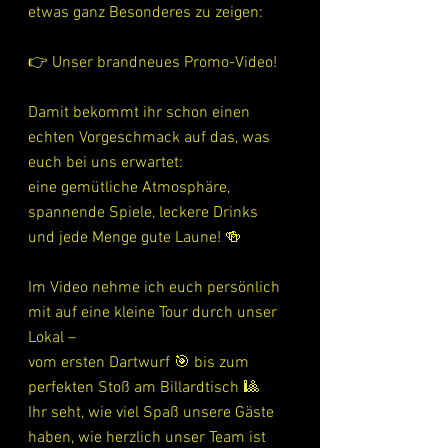
etwas ganz Besonderes zu zeigen:
👉 Unser brandneues Promo-Video!
Damit bekommt ihr schon einen 
echten Vorgeschmack auf das, was 
euch bei uns erwartet:
eine gemütliche Atmosphäre, 
spannende Spiele, leckere Drinks 
und jede Menge gute Laune! 🍻
Im Video nehme ich euch persönlich 
mit auf eine kleine Tour durch unser 
Lokal –
vom ersten Dartwurf 🎯 bis zum 
perfekten Stoß am Billardtisch 🎱
Ihr seht, wie viel Spaß unsere Gäste 
haben, wie herzlich unser Team ist