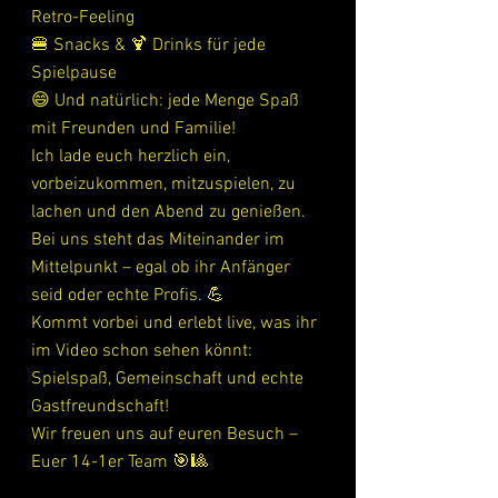
Retro-Feeling
🍔 Snacks & 🍹 Drinks für jede 
Spielpause
😄 Und natürlich: jede Menge Spaß 
mit Freunden und Familie!
Ich lade euch herzlich ein, 
vorbeizukommen, mitzuspielen, zu 
lachen und den Abend zu genießen.
Bei uns steht das Miteinander im 
Mittelpunkt – egal ob ihr Anfänger 
seid oder echte Profis. 💪
Kommt vorbei und erlebt live, was ihr 
im Video schon sehen könnt:
Spielspaß, Gemeinschaft und echte 
Gastfreundschaft!
Wir freuen uns auf euren Besuch –
Euer 14-1er Team 🎯🎱 