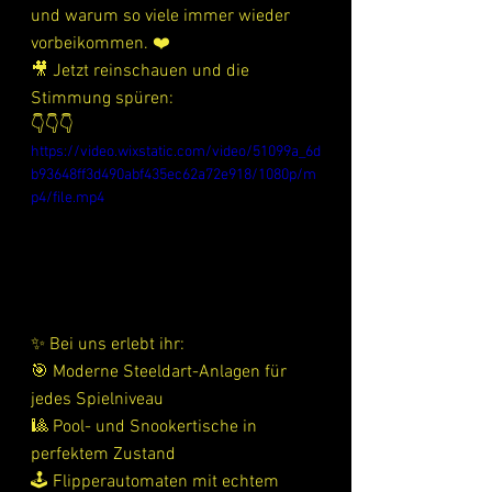
und warum so viele immer wieder 
vorbeikommen. ❤️
🎥 Jetzt reinschauen und die 
Stimmung spüren:
👇👇👇
https://video.wixstatic.com/video/51099a_6d
b93648ff3d490abf435ec62a72e918/1080p/m
p4/file.mp4
✨ Bei uns erlebt ihr:
🎯 Moderne Steeldart-Anlagen für 
jedes Spielniveau
🎱 Pool- und Snookertische in 
perfektem Zustand
🕹️ Flipperautomaten mit echtem 