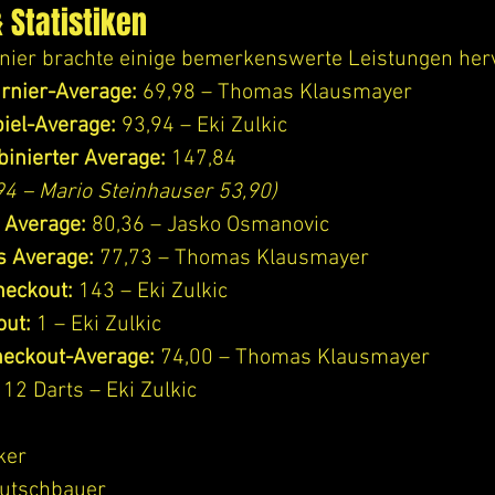
& Statistiken
rnier brachte einige bemerkenswerte Leistungen her
rnier-Average:
 69,98 – Thomas Klausmayer
iel-Average:
 93,94 – Eki Zulkic
inierter Average:
 147,84
,94 – Mario Steinhauser 53,90)
s Average:
 80,36 – Jasko Osmanovic
ts Average:
 77,73 – Thomas Klausmayer
heckout:
 143 – Eki Zulkic
out:
 1 – Eki Zulkic
heckout-Average:
 74,00 – Thomas Klausmayer
 12 Darts – Eki Zulkic
ker
eutschbauer