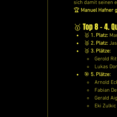
sich damit seinen e
🏆 
Manuel Hafner ge
🥇 Top 8 – 4. Q
🥇 
1. Platz:
 Ma
🥈 
2. Platz:
 Ja
🥉 
3. Plätze:
Gerold Rit
Lukas Dor
🎯 
5. Plätze:
Arnold Ec
Fabian D
Gerald Ai
Eki Zulkic