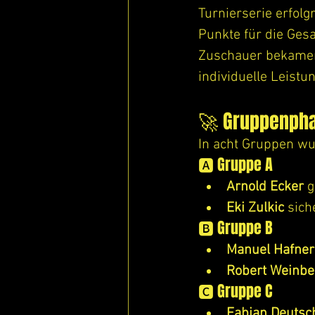
Turnierserie erfolg
Punkte für die Gesa
Zuschauer bekamen
individuelle Leistu
🚀 Gruppenpha
In acht Gruppen wur
🅰️ Gruppe A
Arnold Ecker
 
Eki Zulkic
 sich
🅱️ Gruppe B
Manuel Hafner
Robert Weinbe
🅲 Gruppe C
Fabian Deutsc