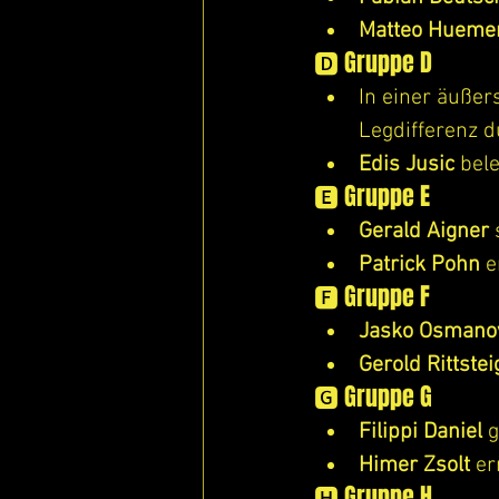
Matteo Hueme
🅳 Gruppe D
In einer äußer
Legdifferenz d
Edis Jusic
 bel
🅴 Gruppe E
Gerald Aigner
 
Patrick Pohn
 e
🅵 Gruppe F
Jasko Osmano
Gerold Rittstei
🅶 Gruppe G
Filippi Daniel
 
Himer Zsolt
 er
🅷 Gruppe H