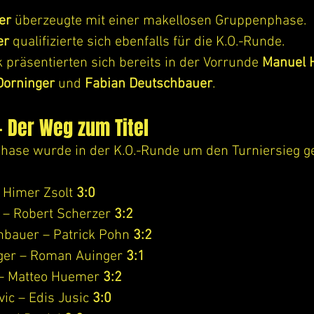
er
 überzeugte mit einer makellosen Gruppenphase.
er
 qualifizierte sich ebenfalls für die K.O.-Runde.
präsentierten sich bereits in der Vorrunde 
Manuel 
Dorninger
 und 
Fabian Deutschbauer
.
– Der Weg zum Titel
ase wurde in der K.O.-Runde um den Turniersieg ge
 Himer Zsolt 
3:0
 – Robert Scherzer 
3:2
hbauer – Patrick Pohn 
3:2
iger – Roman Auinger 
3:1
 – Matteo Huemer 
3:2
c – Edis Jusic 
3:0