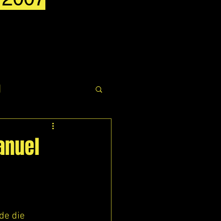
g
anuel
de die 