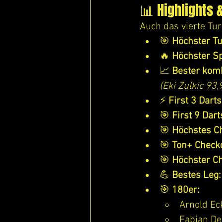
📊 Highlights 
Auch das vierte Tu
🎯 
Höchster Tu
🔥 
Höchster Sp
📈 
Bester komb
(Eki Zulkic 93
⚡ 
First 3 Dart
🎯 
First 9 Dar
🎯 
Höchstes C
🎯 
Ton+ Check
🎯 
Höchster C
💪 
Bestes Leg:
🎯 
180er:
Arnold Ec
Fabian D