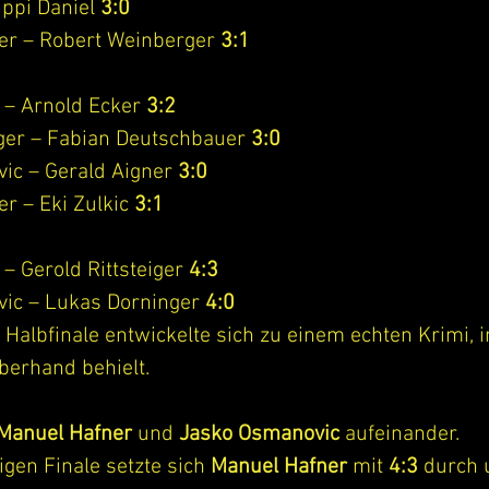
ippi Daniel 
3:0
er – Robert Weinberger 
3:1
– Arnold Ecker 
3:2
iger – Fabian Deutschbauer 
3:0
ic – Gerald Aigner 
3:0
r – Eki Zulkic 
3:1
– Gerold Rittsteiger 
4:3
ic – Lukas Dorninger 
4:0
 Halbfinale entwickelte sich zu einem echten Krimi,
berhand behielt.
Manuel Hafner
 und 
Jasko Osmanovic
 aufeinander.
gen Finale setzte sich 
Manuel Hafner
 mit 
4:3
 durch 