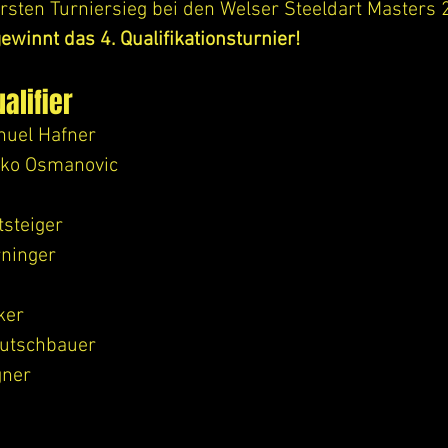
rsten Turniersieg bei den Welser Steeldart Masters 
winnt das 4. Qualifikationsturnier!
ualifier
nuel Hafner
sko Osmanovic
tsteiger
ninger
ker
eutschbauer
gner