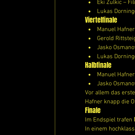
Eki Zulkic – Fil
Lukas Dorning
Viertelfinale
Manuel Hafner 
Gerold Rittste
Jasko Osmanov
Lukas Dorninge
Halbfinale
Manuel Hafner 
Jasko Osmanov
Vor allem das erste
Hafner knapp die O
Finale
Im Endspiel trafen 
In einem hochklassi