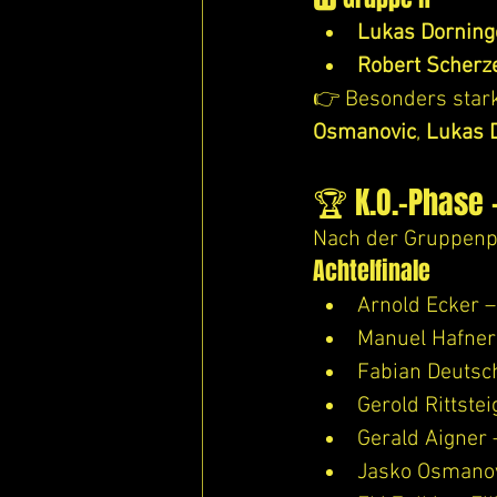
Lukas Dorning
Robert Scherz
👉 Besonders stark 
Osmanovic
, 
Lukas 
🏆 K.O.-Phase 
Nach der Gruppenph
Achtelfinale
Arnold Ecker –
Manuel Hafner
Fabian Deutsc
Gerold Rittste
Gerald Aigner
Jasko Osmanovi