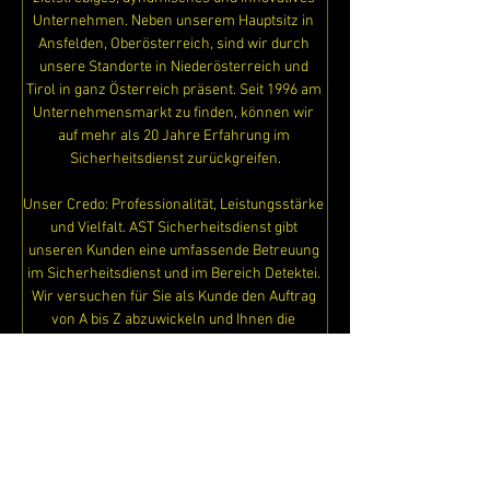
Unternehmen. Neben unserem Hauptsitz in 
Ansfelden, Oberösterreich, sind wir durch 
unsere Standorte in Niederösterreich und 
Tirol in ganz Österreich präsent. Seit 1996 am 
Unternehmensmarkt zu finden, können wir 
auf mehr als 20 Jahre Erfahrung im 
Sicherheitsdienst zurückgreifen.
Unser Credo: Professionalität, Leistungsstärke 
und Vielfalt. AST Sicherheitsdienst gibt 
unseren Kunden eine umfassende Betreuung 
im Sicherheitsdienst und im Bereich Detektei. 
Wir versuchen für Sie als Kunde den Auftrag 
von A bis Z abzuwickeln und Ihnen die 
Sicherheit so einfach wie möglich zu machen.
https://video.wixstatic.com/video/51099a_5
8ee58d9b44d45ef9aab28407da5273a/480
p/mp4/file.mp4