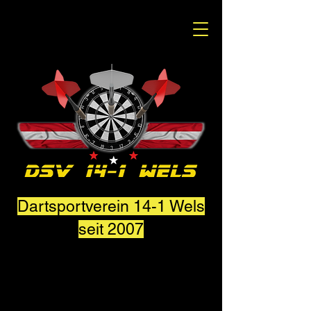
Dartsportverein 14-1 Wels
seit 2007