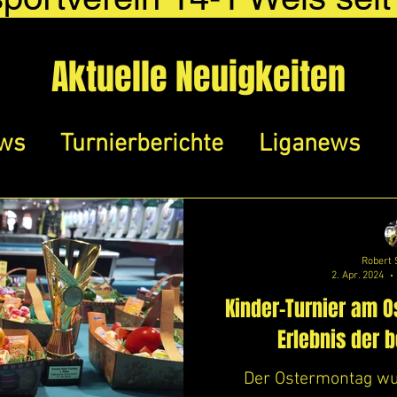
Aktuelle Neuigkeiten
ews
Turnierberichte
Liganews
Robert 
2. Apr. 2024
Kinder-Turnier am O
Erlebnis der 
Der Ostermontag wu