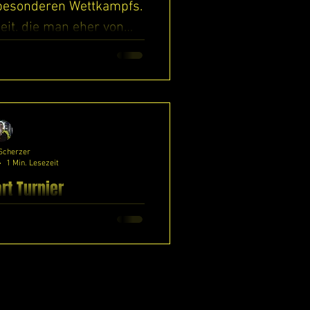
 besonderen Wettkampfs.
heit, die man eher von
enen...
Scherzer
1 Min. Lesezeit
rt Turnier
nd Mitglieder des
4-1 Wels, wir haben
en zu verkünden! Am 1.
ermontag)...