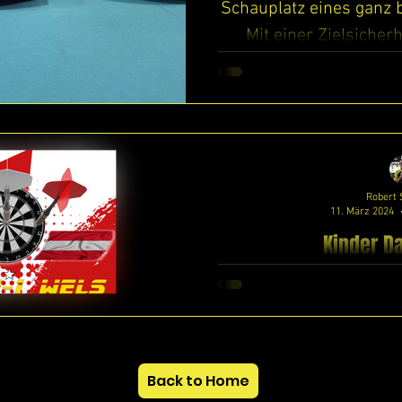
Schauplatz eines ganz
Mit einer Zielsicher
erfahr
Robert 
11. März 2024
Kinder Da
Liebe Freunde u
Dartsportvereins 1
aufregende Neuigkeit
April (Ost
Back to Home