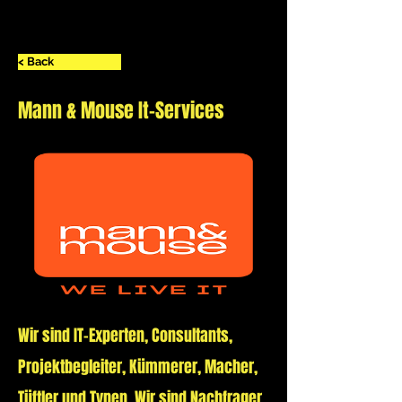
< Back
Mann & Mouse It-Services
Wir sind IT-Experten, Consultants,
Projektbegleiter, Kümmerer, Macher,
Tüftler und Typen. Wir sind Nachfrager,