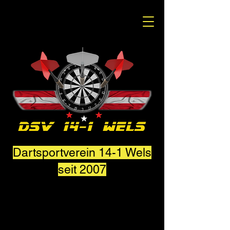
Dartsportverein 14-1 Wels
seit 2007