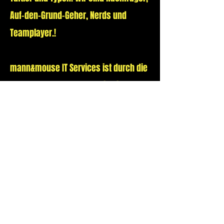
Auf-den-Grund-Geher, Nerds und
Teamplayer.!
mann&mouse IT Services ist durch die
Kultur der Zusammenarbeit, die
Verpflichtung zur Einhaltung der
vereinbarten Leistungen und laufend
aktive Qualitätssteigerung, sowie die
persönliche Betreuung der IT Partner
of Choice für unsere Kunden.
Previous
Next