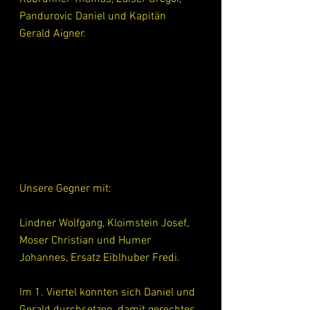
Pandurovic Daniel und Kapitän 
Gerald Aigner. 
Unsere Gegner mit:
Lindner Wolfgang, Kloimstein Josef, 
Moser Christian und Humer 
Johannes, Ersatz Eiblhuber Fredi.
Im 1. Viertel konnten sich Daniel und 
Gerald durchsetzen, damit gerechtes 