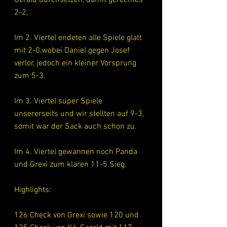
2-2, 
Im 2. Viertel endeten alle Spiele glatt 
mit 2-0,wobei Daniel gegen Josef 
verlor, jedoch ein kleiner Vorsprung 
zum 5-3.
Im 3. Viertel super Spiele 
unsererseits und wir stellten auf 9-3, 
somit war der Sack auch schon zu. 
Im 4. Viertel gewannen noch Panda 
und Grexi zum klaren 11-5 Sieg. 
Highlights:
126 Check von Grexi sowie 120 und 