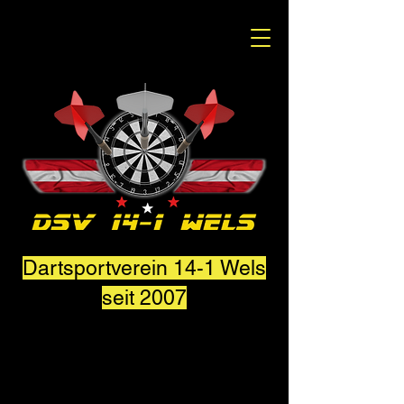
Dartsportverein 14-1 Wels
seit 2007