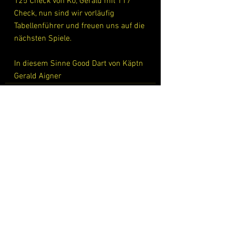
125 Check von Kö, Gerald mit 117 
Check, nun sind wir vorläufig 
Tabellenführer und freuen uns auf die 
nächsten Spiele.  
In diesem Sinne Good Dart von Käptn 
Gerald Aigner
Alle ansehen
Aktuelle Beiträge