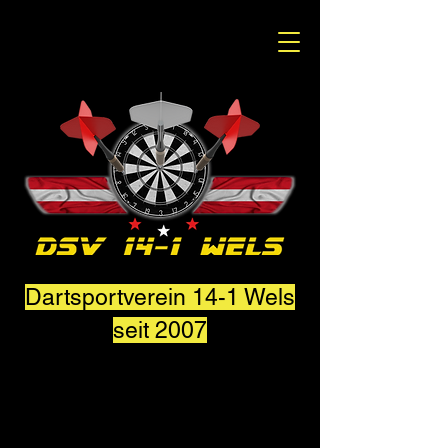
Dartsportverein 14-1 Wels
seit 2007